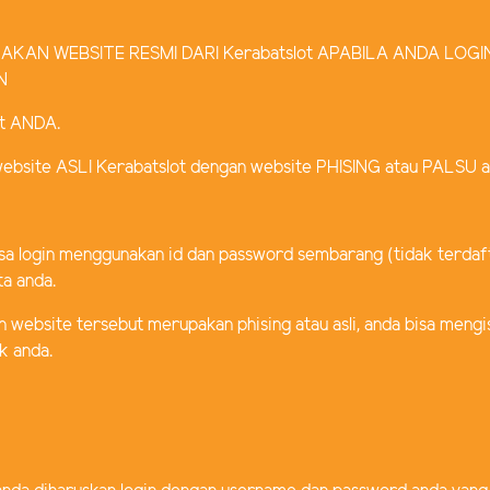
N WEBSITE RESMI DARI Kerabatslot APABILA ANDA LOGIN 
N
t ANDA.
bsite ASLI Kerabatslot dengan website PHISING atau PALSU aga
isa login menggunakan id dan password sembarang (tidak terdafta
ta anda.
n website tersebut merupakan phising atau asli, anda bisa mengi
k anda.