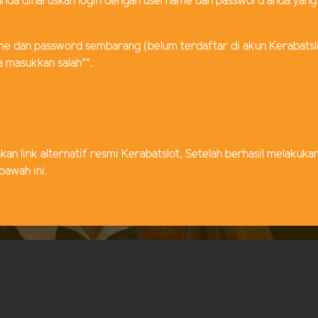
 anda diharuskan login dengan username dan password anda yang 
me dan password sembarang (belum terdaftar di akun Kerabats
 masukkan salah"".
an link alternatif resmi Kerabatslot, Setelah berhasil melakukan
bawah ini.