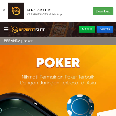
×
KERABATSLOTS
Download
KERABATSLOTS Mobile App
MASUK
DAFTAR
Poker
BERANDA