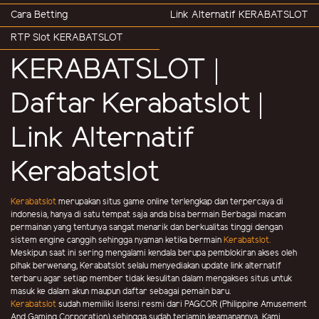
Cara Betting
Link Alternatif KERABATSLOT
RTP Slot KERABATSLOT
KERABATSLOT |
Daftar Kerabatslot |
Link Alternatif
Kerabatslot
Kerabatslot
merupakan situs game online terlengkap dan terpercaya di
indonesia, hanya di satu tempat saja anda bisa bermain Berbagai macam
permainan yang tentunya sangat menarik dan berkualitas tinggi dengan
sistem engine canggih sehingga nyaman ketika bermain
Kerabatslot.
Meskipun saat ini sering mengalami kendala berupa pemblokiran akses oleh
pihak berwenang, Kerabatslot selalu menyediakan update link alternatif
terbaru agar setiap member tidak kesulitan dalam mengakses situs untuk
masuk ke dalam akun maupun daftar sebagai pemain baru.
Kerabatslot
sudah memiliki lisensi resmi dari PAGCOR (Philippine Amusement
And Gaming Corporation) sehingga sudah terjamin keamanannya. Kami